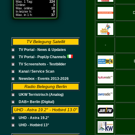
Max. 1 Tag:
224
Online:
3
Max. online:
10
In letzter h:
8
D
Max. in 1 h:
37
TV Belegung Satellit
-
TV Portal - News & Updates
TV Portal - PopUp Channels
TV Screenshots - Testbilder
Kanal / Service Scan
Newsbox - Events 2013-2026
Radio Belegung Berlin
UKW Terristrisch (Analog)
DAB+ Berlin (Digital)
UHD - Astra 19.2° - Hotbird 13.0°
UHD - Astra 19.2°
UHD - Hotbird 13°