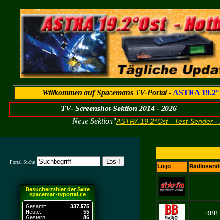
Willkommen auf Spacemans TV-Portal
-
ASTRA 19.2° 
TV- Screenshot-Sektion 2014 - 2026
Neue Sektion"
ASTRA 19.2°Ost - Test-Sender -
Portal Suche
Logo
Radiosend
Besucherzähler der Seite
spaceman-tvportal.de
Gesamt:
337.575
Heute:
55
RBB B
Gestern:
86