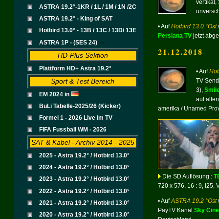
vertikal
ASTRA 19.2°-1KR / 1L / 1M / 1N /2C
unversch
ASTRA 19.2° - King of SAT
• Auf
Hotbird 13.0 °Ost
Hotbird 13.0° - 13B / 13C / 13D/ 13E
Persiana TV
jetzt abg
--
ASTRA 1P - (SES 24)
21.12.2018
HD-Plus Sektion
Plattform HD+ Astra 19.2°
• Auf
Hot
Sport & Test Bereich
TV Send
3),
Smile
EM 2024 in
auf alle
BuLi Tabelle-2025/26 (Kicker)
amerika / Unamed Prov
Formel 1 - 2026 Live im TV
FIFA Fussball WM - 2026
SAT & Kabel - Archiv 2014 - 2025
2025 - Astra 19.2° / Hotbird 13.0°
2024 - Astra 19.2° / Hotbird 13.0°
Die SD Auflösung :
T
2023 - Astra 19.2° / Hotbird 13.0°
720 x 576, 16 : 9, i25, 
.
2022 - Astra 19.2° / Hotbird 13.0°
• Auf
ASTRA 19.2 °Ost
2021 - Astra 19.2° / Hotbird 13.0°
PayTV Kanal
Sky Cin
2020 - Astra 19.2° / Hotbird 13.0°