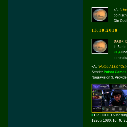
• Auf
Hot
polnisc
Die Codi
15.10.2018
DAB+: D
In Berli
91,4
übe
terrestr
• Auf
Hotbird 13.0 °Ost
Sender
Polsat Game
Nagravision 3.
Provide
Die Full HD Auflösung
1920 x 1080, 16 : 9, i2