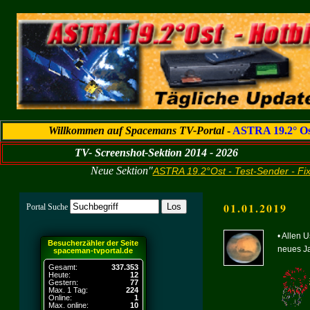
Willkommen auf Spacemans TV-Portal
-
ASTRA 19.2° Os
TV- Screenshot-Sektion 2014 - 2026
Neue Sektion"
ASTRA 19.2°Ost - Test-Sender - Fi
01.01.2019
Portal Suche
• A
llen 
Besucherzähler der Seite
neues Ja
spaceman-tvportal.de
Gesamt:
337.353
Heute:
12
Gestern:
77
Max. 1 Tag:
224
Online:
1
Max. online:
10