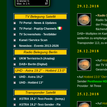
In letzter h:
5
Max. in 1 h:
37
29.12.2018
•
R
adio 
TV Belegung Satellit
Radio Sc
TV Portal - News & Updates
der Prog
TV Portal - PopUp Channels
flächend
DAB+-Multiplex im Kanal
TV Screenshots - Testbilder
weiterhin zu empfange
Kanal / Service Scan
Transponder 113, zu 
Newsbox - Events 2013-2026
28.12.2018
Radio Belegung Berlin
UKW Terristrisch (Analog)
• Auf
Hot
DAB+ Berlin (Digital)
der TV 
Gesendet
UHD - Astra 19.2° - Hotbird 13.0°
• Auf
Hotbird 13.0 °Ost
UHD - Astra 19.2°
Sender
Penthouse HD
UHD - Hotbird 13°
Provider : M-Three
Transponder Satellit
25.12.2018
ASTRA 19.2°-Test-Feeds - (temp.)
• Auf
Hot
ASTRA 19.2°-Test-Sender - Fix