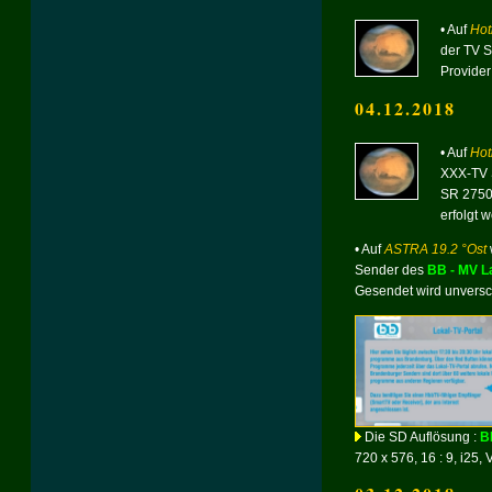
• Auf
Hot
der TV 
Provider 
04.12.2018
• Auf
Hot
XXX-TV
SR 2750
erfolgt 
• Auf
ASTRA 19.2 °Ost
Sender des
BB - MV L
Gesendet wird unversc
Die SD Auflösung :
B
720 x 576, 16 : 9, i25, 