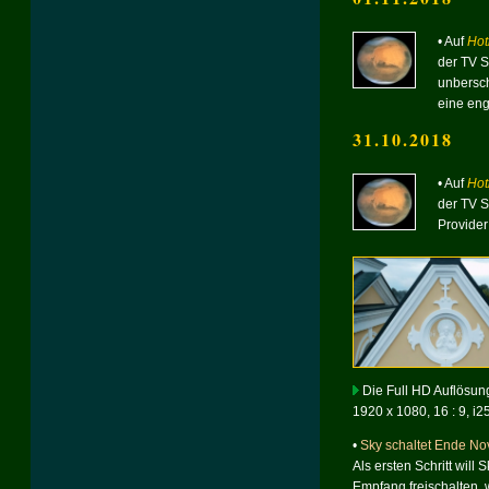
• Auf
Hot
der TV 
unbersch
eine eng
31.10.2018
• Auf
Hot
der TV 
Provide
Die Full HD Auflösung
1920 x 1080, 16 : 9, i2
•
Sky schaltet Ende N
Als ersten Schritt will 
Empfang freischalten, w