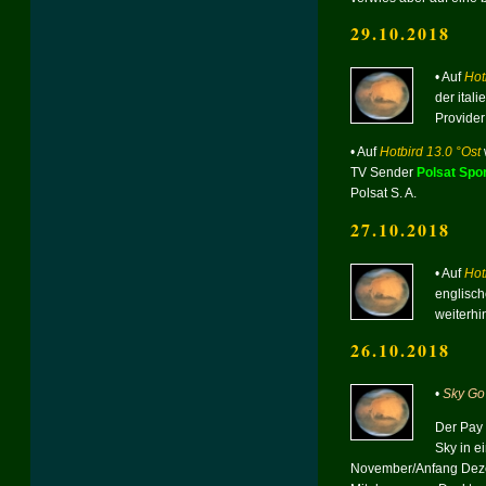
29.10.2018
• Auf
Hot
der ital
Provider 
• Auf
Hotbird 13.0 °Ost
TV Sender
Polsat Spor
Polsat S. A.
27.10.2018
• Auf
Hot
englisc
weiterhi
26.10.2018
•
Sky Go 
Der Pay 
Sky in e
November/Anfang Deze