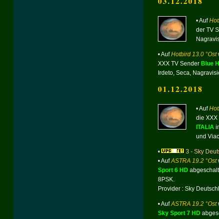
03.12.2018
• Auf
Hot
der TV 
Nagravis
• Auf
Hotbird 13.0 °Ost
XXX TV Sender
Blue H
Irdeto, Seca, Nagravis
01.12.2018
• Auf
Hot
die XXX
ITALIA
i
und Viac
•
3 - Sky Deut
• Auf
ASTRA 19.2 °Ost
Sport 6 HD
abgeschalt
8PSK.
Provider : Sky Deutsch
• Auf
ASTRA 19.2 °Ost
Sky Sport 7 HD
abgesc