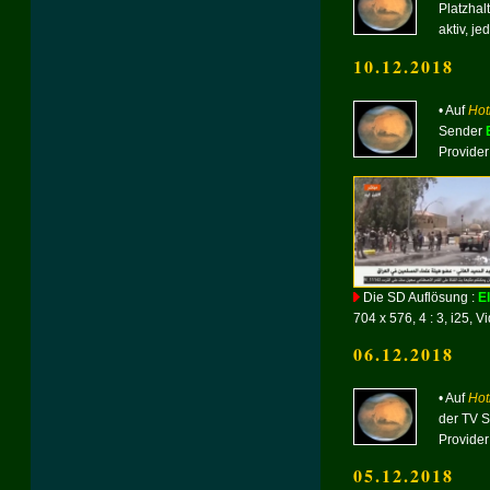
Platzha
aktiv, j
10.12.2018
• Auf
Hot
Sender
Provider
Die SD Auflösung :
E
704 x 576, 4 : 3, i25, V
06.12.2018
• Auf
Hot
der TV 
Provider
05.12.2018