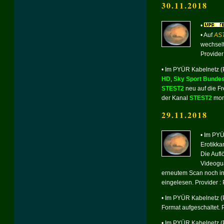
30.11.2018
•
• Auf
AST
wechsel
Provider
•
Im PYÜR Kabelnetz (
HD
,
Sky Sport Bundes
STEST2
neu auf die F
der Kanal
STEST2
mome
29.11.2018
•
Im PYÜR
Erotikka
Die Aufl
Videogua
erneutem Scan noch in d
eingelesen. Provider 
•
Im PYÜR Kabelnetz (
Format aufgeschaltet. 
•
Im PYÜR Kabelnetz (