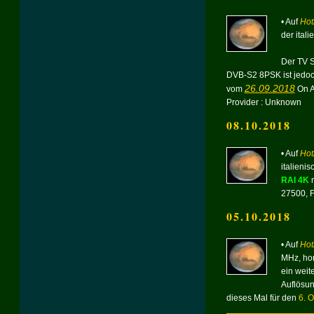
• Auf
Hot
der ital
Der TV 
DVB-S2 8PSK ist jedoc
26.09.2018
vom
On A
Provider : Unknown
08.10.2018
• Auf
Hot
italien
RAI 4K
27500, F
05.10.2018
• Auf
Hot
MHz, hor
ein weit
Auflösun
dieses Mal für den
6. 