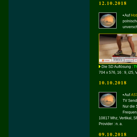
12.10.2018
• Auf
Hot
polnisc
unversch
Die SD Auflösung :
TV
704 x 576, 16 : 9, i25, 
10.10.2018
• Auf
AST
TV Send
Nur die
Frequen
10817 Mhz, Vertikal, S
Provider : n. a.
09.10.2018