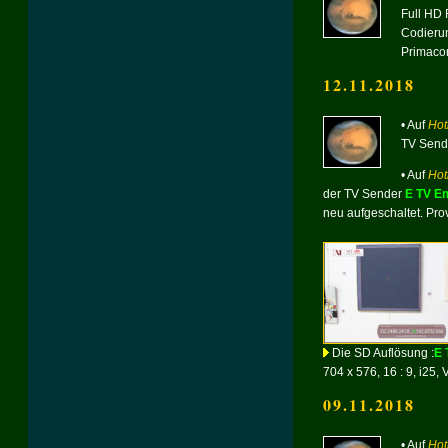
Full HD 
Codierun
Primac
12.11.2018
• Auf
Hot
TV Send
• Auf
Hot
der TV Sender
E TV E
neu aufgeschaltet.
Prov
Die SD Auflösung :
E 
704 x 576, 16 : 9, i25, 
09.11.2018
• Auf
Hot