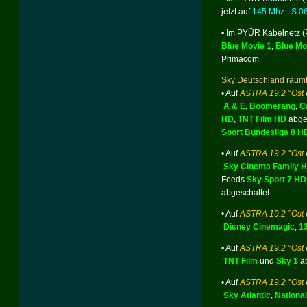
jetzt auf
145 Mhz - S 0
•
Im PYÜR Kabelnetz (P
Blue Movie 1
,
Blue Mo
Primacom
Sky Deutschland räumt
• Auf
ASTRA 19.2 °Ost
A & E
,
Boomerang
,
C
HD
,
TNT Film HD
abges
Sport Bundesliga 8 H
• Auf
ASTRA 19.2 °Ost
Sky Cinema Family 
Feeds
Sky Sport 7 HD
abgeschaltet.
• Auf
ASTRA 19.2 °Ost
Disney Cinemagic
,
13
• Auf
ASTRA 19.2 °Ost
TNT Film
und
Sky 1
a
• Auf
ASTRA 19.2 °Ost
Sky Atlantic
,
Nationa