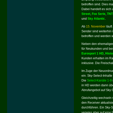
betroffen sind. Dies 
Dabei handelt es sich
Street
,
Fox Serie
,
TNT
und
Sky Atlantic
.
Ab
15. November
läuft
Sender sind weiterhin 
betroffen und werden 
Neben den ehemaligen
für Neukunden und bes
Eurosport 1 HD
,
Histo
Kunden erhalten im R
inklusive. Die Freisch
Im Zuge der Neuordnun
ein. Sky-Select-Inhal
Die
Select-Kanäle 1-9
in HD werden dann über
Abrufangebot auf Sky 
Gleichzeitig wechseln 
den Receiver aktualisi
durchführen. Ein Sky-S
verwies aber auf eine 