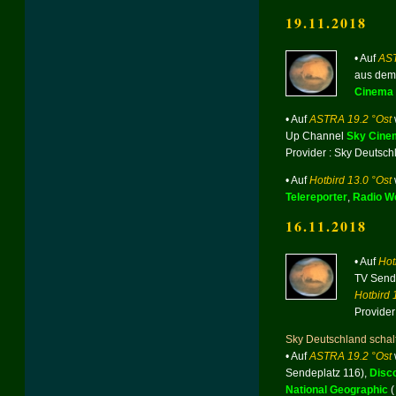
19.11.2018
• Auf
AST
aus dem
Cinema 
• Auf
ASTRA 19.2 °Ost
Up Channel
Sky Cine
Provider : Sky Deutsch
• Auf
Hotbird 13.0 °Ost
Telereporter
,
Radio We
16.11.2018
• Auf
Hot
TV Send
Hotbird 
Provider
Sky Deutschland schal
• Auf
ASTRA 19.2 °Ost
Sendeplatz 116),
Disc
National Geographic
(