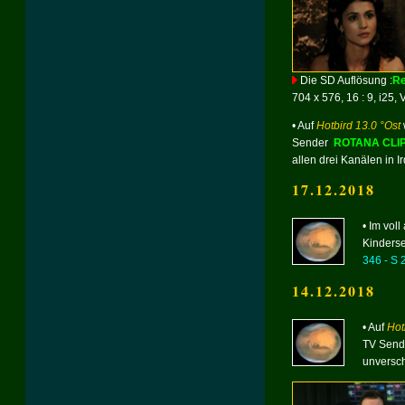
Die SD Auflösung :
Re
704 x 576, 16 : 9, i25, 
• Auf
Hotbird 13.0 °Ost
Sender
ROTANA CLI
allen drei Kanälen in Ir
17.12.2018
• Im vol
Kinders
346 - S 
14.12.2018
• Auf
Hot
TV Send
unversch