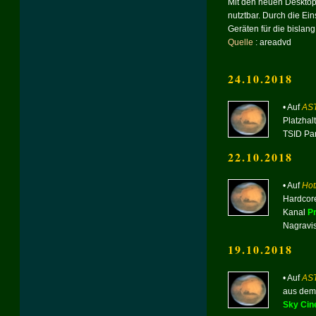
Mit den neuen Desktop
nutztbar. Durch die Ei
Geräten für die bislang 
Quelle
: areadvd
24.10.2018
• Auf
AST
Platzhal
TSID Par
22.10.2018
• Auf
Hot
Hardcor
Kanal
P
Nagravis
19.10.2018
• Auf
AST
aus dem
Sky Cin