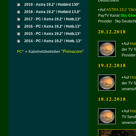
Deutschland
2019 - Astra 19.2° / Hotbird 130°
• Auf
ASTRA 19.2 °Ost
2018 - Astra 19.2° / Hotbird 13.0°
PayTV Kanal
Sky Cin
2017 - PC / Astra 19.2° / Hotb.13°
Provider : Sky Deutsch
2016 - PC / Astra 19.2° / Hotb.13°
20.12.2018
2015 - PC / Astra 19.2° / Hotb.13°
2014 - PC / Astra 19.2° / Hotb. 13°
• Auf
Hot
der TV T
=
"
Primacom
"
PC
*
Kabelnetzbetreiber
Provider
19.12.2018
• Auf
Hot
der TV 
unversch
18.12.2018
• Auf
Hot
TV Send
unversch