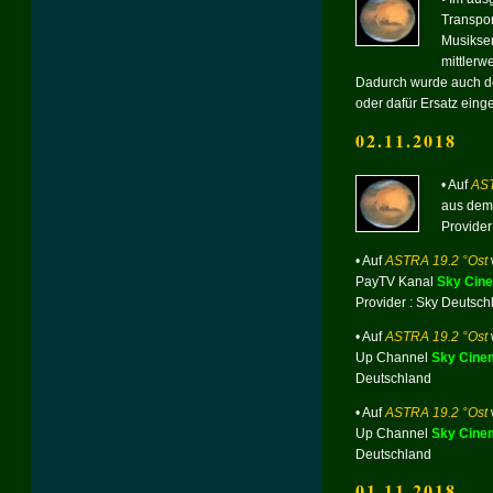
Transpon
Musikse
mittlerw
Dadurch wurde auch d
oder dafür Ersatz einge
02.11.2018
• Auf
AST
aus dem
Provider
• Auf
ASTRA 19.2 °Ost
PayTV Kanal
Sky Cin
Provider : Sky Deutsch
• Auf
ASTRA 19.2 °Ost
Up Channel
Sky Cine
Deutschland
• Auf
ASTRA 19.2 °Ost
Up Channel
Sky Cine
Deutschland
01.11.2018