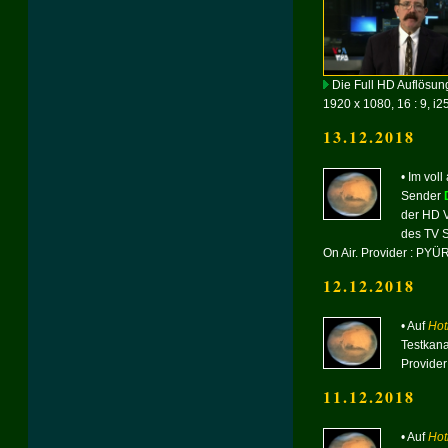
Die Full HD Auflösung
1920 x 1080, 16 : 9, i2
13.12.2018
• Im vo
Sender
der HD V
des TV 
On Air. Provider : PYÜ
12.12.2018
• Auf
Hot
Testkan
Provider
11.12.2018
• Auf
Hot