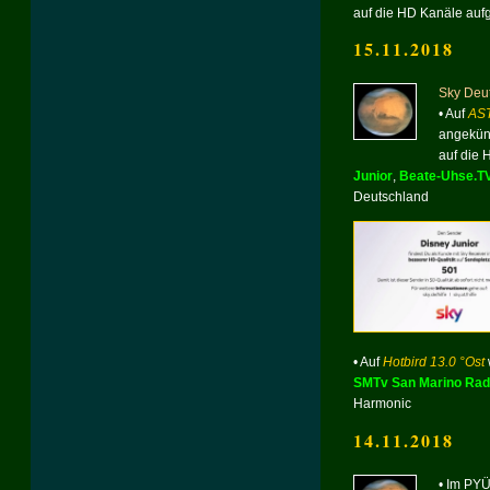
auf die HD Kanäle aufg
15.11.2018
Sky Deut
• Auf
AST
angekünd
auf die 
Junior
,
Beate-Uhse.T
Deutschland
• Auf
Hotbird 13.0 °Ost
SMTv San Marino Rad
Harmonic
14.11.2018
•
Im PYÜ