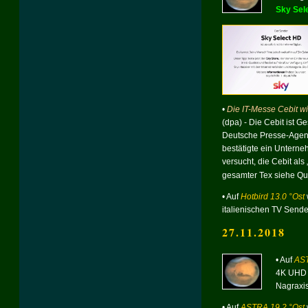
Sky Sel
•
Die IT-Messe Cebit wir
(dpa) - Die Cebit ist G
Deutsche Presse-Agentu
bestätigte ein Untern
versucht, die Cebit als
gesamter Tex siehe Que
• Auf
Hotbird 13.0 °Ost
italienischen TV Send
27.11.2018
• Auf
AST
4K UHD
Nagraxis
• Auf
ASTRA 19.2 °Ost